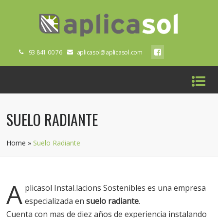
93 841 00 76
aplicasol@aplicasol.com
SUELO RADIANTE
Home
»
Suelo Radiante
A
plicasol Instal.lacions Sostenibles es una empresa
especializada en
suelo radiante
.
Cuenta con mas de diez años de experiencia instalando