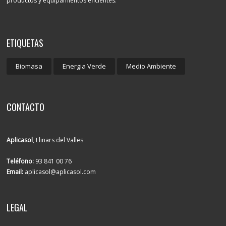
productos y equipamientos eficientes.
ETIQUETAS
Biomasa
Energia Verde
Medio Ambiente
CONTACTO
Aplicasol
, Llinars del Valles
Teléfono:
93 841 00 76
Email:
aplicasol@aplicasol.com
LEGAL