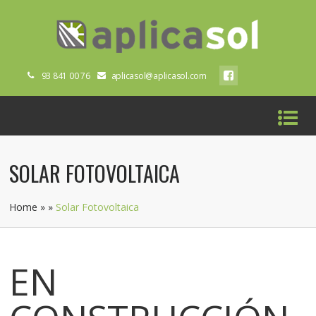
93 841 00 76
aplicasol@aplicasol.com
SOLAR FOTOVOLTAICA
Home
»
»
Solar Fotovoltaica
EN