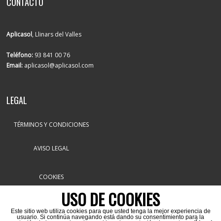
CONTACTO
Aplicasol
, Llinars del Valles
Teléfono:
93 841 00 76
Email:
aplicasol@aplicasol.com
LEGAL
TÉRMINOS Y CONDICIONES
AVISO LEGAL
COOKIES
USO DE COOKIES
Este sitio web utiliza cookies para que usted tenga la mejor experiencia de
usuario. Si continúa navegando está dando su consentimiento para la